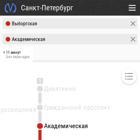
Санкт-Петербург
≈ 11 минут
Без пересадок
1
Девяткино
Гражданский проспект
Просвещения
Академическая
Академическая