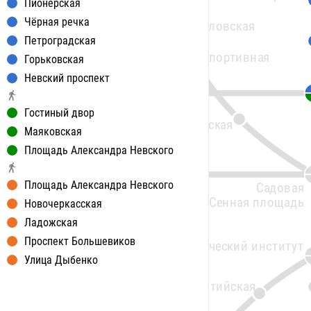
Зенит
Пионерская
Чёрная речка
Чкаловская
Приморская
Петроградская
Спортивная
Горьковская
Василеостровская
Невский проспект
Гостиный двор
Адмиралтейская
Маяковская
Площадь Александра Невского
Горный институт
4
Площадь Александра Невского
Садовая
Сенная площадь
Новочеркасская
Ладожская
Проспект Большевиков
Технологический институт
Улица Дыбенко
Балтийская