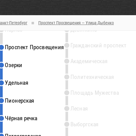
анкт-Петербург
Проспект Просвещения — Улица Дыбенко
2
1
Парнас
Девяткино
Гражданский проспект
Проспект Просвещения
Проспект Просвещения
Академическая
Озерки
Озерки
Политехническая
Удельная
Удельная
Площадь Мужества
Пионерская
Пионерская
Лесная
Чёрная речка
Чёрная речка
Выборгская