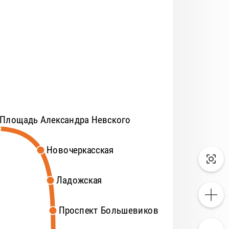
Площадь Александра Невского
Площадь Александра Невского
Новочеркасская
Новочеркасская
Ладожская
Ладожская
Проспект Большевиков
Проспект Большевиков