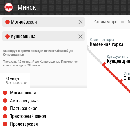
Минск
Схемы метро
М
Каменная горка
Каменная горка
М2
Маршрут и время поездки от Могилёвской до
Кунцевщины
Кунцаўшчына
Кунцаўшчына
Кунцевщи
Кунцевщи
Проехать 12 станций до Кунцевщины. Примерное
время поездки: 28 минут.
Спа
Спа
Сп
Сп
≈ 28 минут
Без пересадок
Могилёвская
Автозаводская
Партизанская
Тракторный завод
Пролетарская