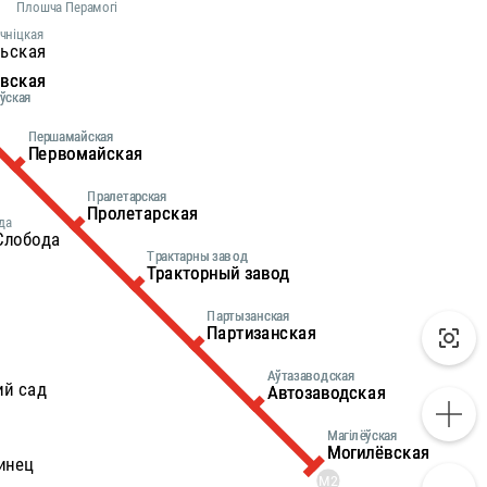
Плошча Перамогі
чніцкая
рьская
овская
овская
ўская
ўская
Першамайская
Першамайская
Первомайская
Первомайская
Пралетарская
Пралетарская
Пролетарская
Пролетарская
да
Слобода
Трактарны завод
Трактарны завод
Тракторный завод
Тракторный завод
я
Партызанская
Партызанская
Партизанская
Партизанская
Аўтазаводская
Аўтазаводская
й сад
Автозаводская
Автозаводская
Магілёўская
Магілёўская
Могилёвская
Могилёвская
инец
М2