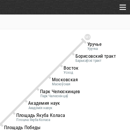
М1
Уручье
Уручча
Борисовский тракт
Барысаўскі тракт
Восток
Усход
Московская
Маскоўская
Парк Челюскинцев
Парк Чалюскінцаў
Академия наук
Акадэ́мія навук
Площадь Якуба Коласа
Плошча Якуба Коласа
Площадь Победы