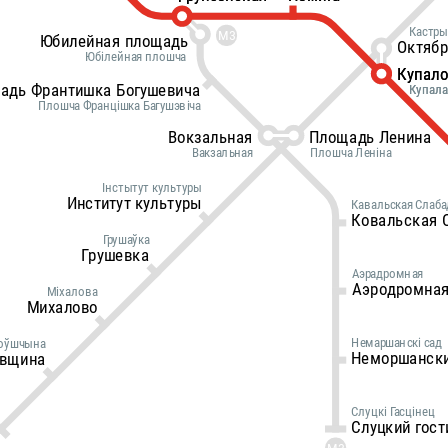
Кастры
М3
Юбилейная площадь
Октяб
Юбілейная плошча
Купал
Купал
адь Франтишка Богушевича
Купала
Купала
Плошча Францішка Багушэвіча
Вокзальная
Площадь Ленина
Вакзальная
Плошча Леніна
Інстытут культуры
Институт культуры
Кавальская Слаба
Ковальская 
Грушаўка
Грушевка
Аэрадромная
Аэродромна
Міхалова
Михалово
Немаршанскi сад
оўшчына
Неморшански
овщина
Слуцкi Гасцiнец
Слуцкий гост
М3