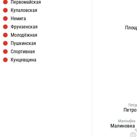
Первомайская
Купаловская
Немига
Фрунзенская
Площ
Молодёжная
Пушкинская
Спортивная
Кунцевщина
Пятр
Петр
Малiнаўка
Малиновка
М1