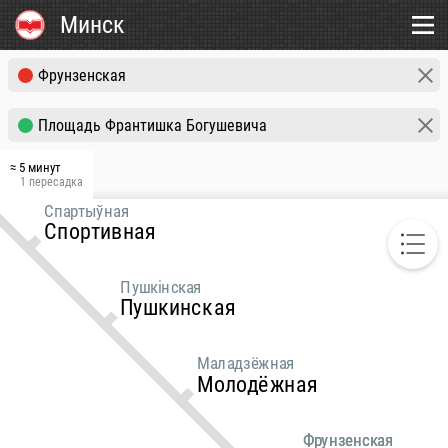
Минск
а
горка
цаўшчына
нцевщина
≈ 5 минут
1 пересадка
Спартыўная
Спортивная
Пушкінская
Пушкинская
Маладзёжная
Молодёжная
Фрунзенская
Фрунзенская