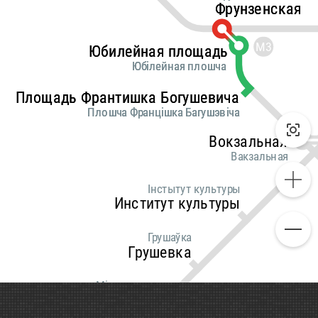
Фрунзенская
Фрунзенская
М3
Юбилейная площадь
Юбилейная площадь
Юбілейная плошча
Юбілейная плошча
Площадь Франтишка Богушевича
Площадь Франтишка Богушевича
Плошча Францішка Багушэвіча
Плошча Францішка Багушэвіча
Вокзальная
Вакзальная
Інстытут культуры
Институт культуры
Грушаўка
Грушевка
Міхалова
Михалово